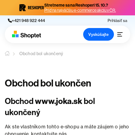
Stretneme sa na Reshoperi 15. 10.?
Príď na najväčšiu e-commerce akciu v ČR.
+421 948 922 444
Prihlásiť sa
Vyskúšajte
Obchod bol ukončený
Obchod bol ukončen
Obchod
www.joka.sk
bol
ukončený
Ak ste vlastníkom tohto e-shopu a máte záujem o jeho
obnovenie, kontaktujte nás.