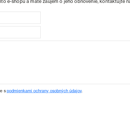
hto e-shopu a máte záujem o jeho obnovenie, kontaktujte n
te s
podmienkami ochrany osobných údajov
.