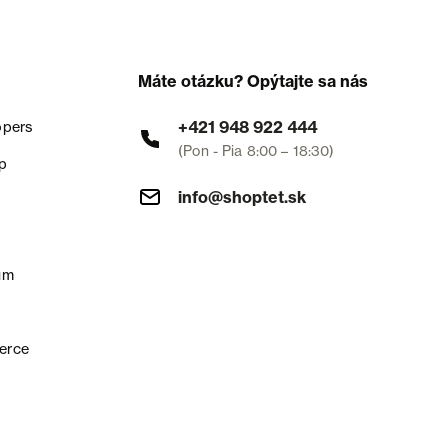
Máte otázku? Opýtajte sa nás
+421 948 922 444
opers
(Pon - Pia 8:00 – 18:30)
p
info@shoptet.sk
um
erce