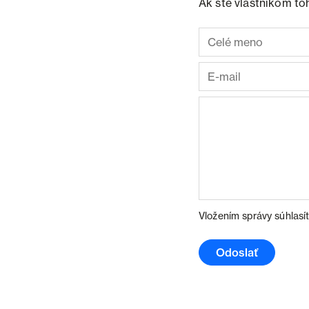
Ak ste vlastníkom to
Vložením správy súhlasí
Odoslať