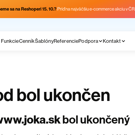
eme sa na Reshoperi 15. 10.?
Príď na najväčšiu e-commerce akciu v ČR
Funkcie
Cenník
Šablóny
Referencie
Podpora
Kontakt
d bol ukončen
www.joka.sk
bol ukončený