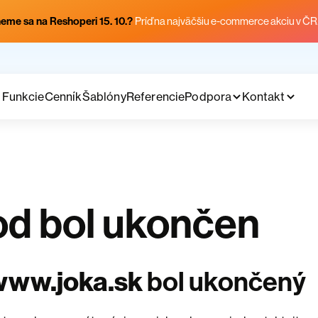
eme sa na Reshoperi 15. 10.?
Príď na najväčšiu e-commerce akciu v ČR
Funkcie
Cenník
Šablóny
Referencie
Podpora
Kontakt
d bol ukončen
www.joka.sk
bol ukončený