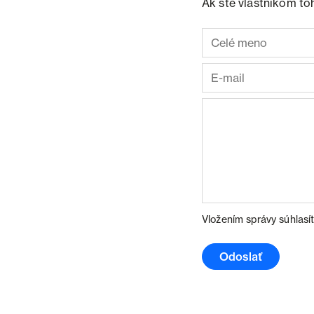
Ak ste vlastníkom to
Vložením správy súhlasí
Odoslať