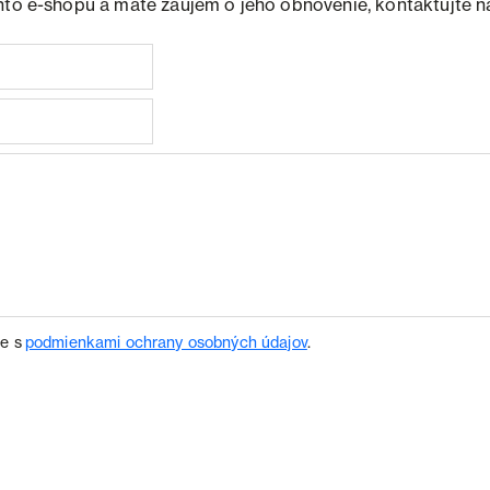
hto e-shopu a máte záujem o jeho obnovenie, kontaktujte n
te s
podmienkami ochrany osobných údajov
.