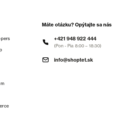
Máte otázku? Opýtajte sa nás
+421 948 922 444
opers
(Pon - Pia 8:00 – 18:30)
p
info@shoptet.sk
um
erce