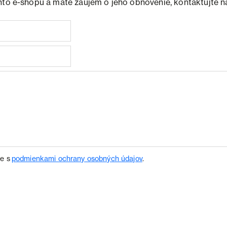
hto e-shopu a máte záujem o jeho obnovenie, kontaktujte n
te s
podmienkami ochrany osobných údajov
.