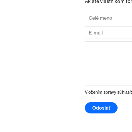
Ak ste vlastníkom to
Vložením správy súhlasí
Odoslať