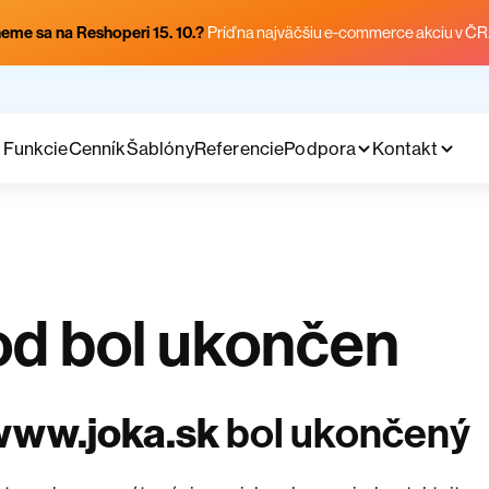
eme sa na Reshoperi 15. 10.?
Príď na najväčšiu e-commerce akciu v ČR
Funkcie
Cenník
Šablóny
Referencie
Podpora
Kontakt
d bol ukončen
www.joka.sk
bol ukončený