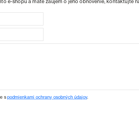
hto e-shopu a máte záujem o jeho obnovenie, kontaktujte n
te s
podmienkami ochrany osobných údajov
.