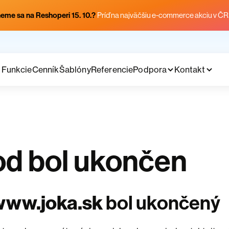
eme sa na Reshoperi 15. 10.?
Príď na najväčšiu e-commerce akciu v ČR
Funkcie
Cenník
Šablóny
Referencie
Podpora
Kontakt
d bol ukončen
www.joka.sk
bol ukončený