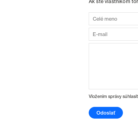
Ak ste vlastníkom to
Vložením správy súhlasí
Odoslať