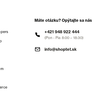
Máte otázku? Opýtajte sa nás
+421 948 922 444
opers
(Pon - Pia 8:00 – 18:30)
p
info@shoptet.sk
um
erce