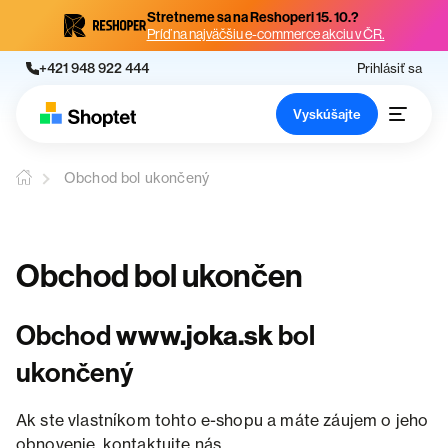
Stretneme sa na Reshoperi 15. 10.?
Príď na najväčšiu e-commerce akciu v ČR.
+421 948 922 444
Prihlásiť sa
Vyskúšajte
Obchod bol ukončený
Obchod bol ukončen
Obchod
www.joka.sk
bol
ukončený
Ak ste vlastníkom tohto e-shopu a máte záujem o jeho
obnovenie, kontaktujte nás.