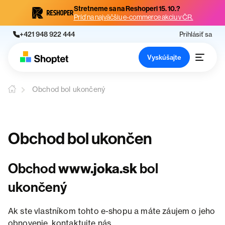
Stretneme sa na Reshoperi 15. 10.?
Príď na najväčšiu e-commerce akciu v ČR.
+421 948 922 444
Prihlásiť sa
Vyskúšajte
Obchod bol ukončený
Obchod bol ukončen
Obchod
www.joka.sk
bol
ukončený
Ak ste vlastníkom tohto e-shopu a máte záujem o jeho
obnovenie, kontaktujte nás.