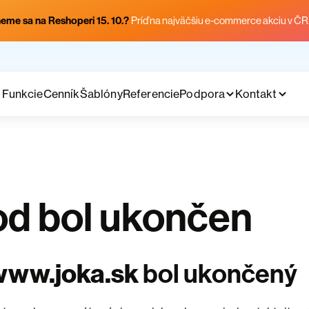
eme sa na Reshoperi 15. 10.?
Príď na najväčšiu e-commerce akciu v ČR
Funkcie
Cenník
Šablóny
Referencie
Podpora
Kontakt
d bol ukončen
www.joka.sk
bol ukončený