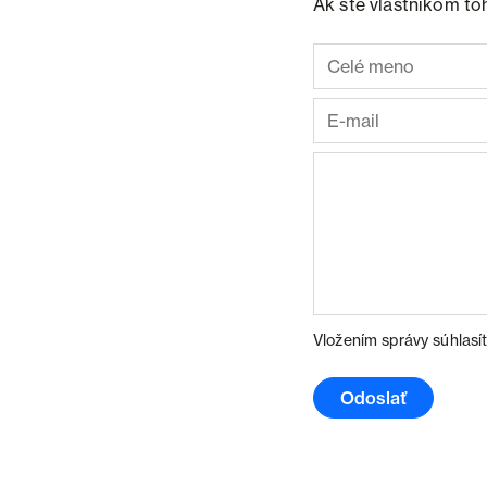
Ak ste vlastníkom to
Vložením správy súhlasí
Odoslať