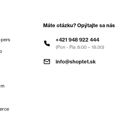
Máte otázku? Opýtajte sa nás
+421 948 922 444
opers
(Pon - Pia 8:00 – 18:30)
p
info@shoptet.sk
um
erce