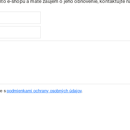
hto e-shopu a máte záujem o jeho obnovenie, kontaktujte n
te s
podmienkami ochrany osobných údajov
.